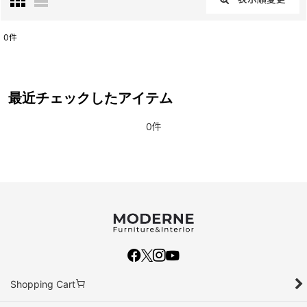
閉じる
0
件
表示数
:
並び順
:
最近チェックしたアイテム
0件
絞り込む
Shopping Cart